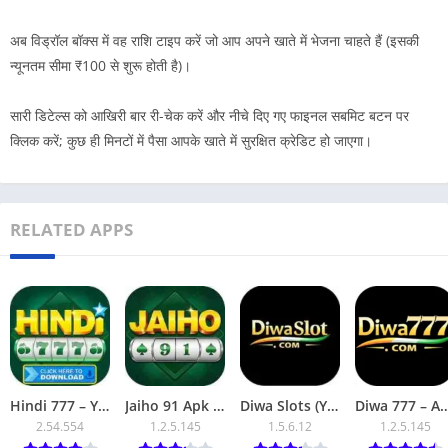
अब विड्रॉल बॉक्स में वह राशि टाइप करें जो आप अपने खाते में भेजना चाहते हैं (इसकी
न्यूनतम सीमा ₹100 से शुरू होती है)।
सारी डिटेल्स को आखिरी बार री-चेक करें और नीचे दिए गए फाइनल सबमिट बटन पर
क्लिक करें; कुछ ही मिनटों में पैसा आपके खाते में सुरक्षित क्रेडिट हो जाएगा।
RELATED APPS
Hindi 777 – Yono Apk play & Win ₹44 SignUp Bonus
Jaiho 91 Apk Register Bonus ₹555 Claim
Diwa Slots (Yono) Apk Download & Get ₹53 SignUp Bonus
Diwa 777 – Apk Download & Get ₹44 Sig
2.54.554
1.2.5.145
1.5.6.12
1.2.5.145