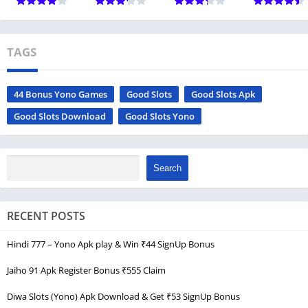
TAGS
44 Bonus Yono Games
Good Slots
Good Slots Apk
Good Slots Download
Good Slots Yono
Search
RECENT POSTS
Hindi 777 – Yono Apk play & Win ₹44 SignUp Bonus
Jaiho 91 Apk Register Bonus ₹555 Claim
Diwa Slots (Yono) Apk Download & Get ₹53 SignUp Bonus