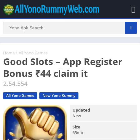
Home
/
All Yono Games
Good Slots – App Register
Bonus ₹44 claim it
2.54.554
All Yono Games
New Yono Rummy
Updated
New
Size
65mb