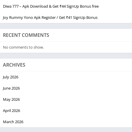
Diwa 777 – Apk Download & Get ₹44 SignUp Bonus free
Joy Rummy Yono Apk Register / Get ₹41 SignUp Bonus
RECENT COMMENTS
No comments to show.
ARCHIVES
July 2026
June 2026
May 2026
April 2026
March 2026